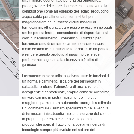
una migliore economia e per una più omogenea
propagazione del calore. I termocamini attraverso la
combustione come ad esempio del legno producono
acqua calda per alimentare i termosifoni per un
maggior calore nelle stanze.Alcuni modelli di
termocamini, oltre a scaldare possono essere impiegati
anche per cucinare consentendo di risparmiare sui
costi di riscaldamento. I combustibili utilizzati per il
funzionamento di un termocamino possono essere
molto economici e facilmente reperibili. Ciò ha portato
a rendere questo prodotto al massimo delle sue
performances, grazie alla sicurezza e facilità di
gestione.
I
termocamini sabaudia
assolvono tutte
le funzioni di
un normale caminetto
.
Il calore dei
termocamini
sabaudia
rendono l’atmosfera di una casa più
accogliente e confortevole, proprio come se avessimo
un vero camino in pietra, garantendo in più, un
maggior risparmio e un’autonomia energetica ottimale.
Edilcommerciale Cramaro specializzato nelle vendita
di
termocamini sabaudia
mette al servizio del cliente
la propria esperienza con una vasta gamma di
prodotti, che sono il frutto di una costante ricerca di
tecnologie sempre più evolute nel settore del