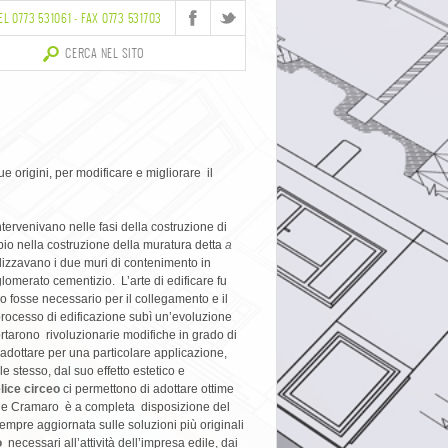
EL 0773 531061 - FAX 0773 531703
sue origini, per modificare e migliorare il
ntervenivano nelle fasi della costruzione di
pio nella costruzione della muratura detta
a
alizzavano i due muri di contenimento in
glomerato cementizio. L’arte di edificare fu
tro fosse necessario per il collegamento e il
o processo di edificazione subì un’evoluzione
tarono rivoluzionarie modifiche in grado di
dottare per una particolare applicazione,
e stesso, dal suo effetto estetico e
elice circeo
ci permettono
di adottare ottime
ciale Cramaro è a completa disposizione del
mpre aggiornata sulle soluzioni più originali
o
necessari all’attività dell’impresa edile, dai