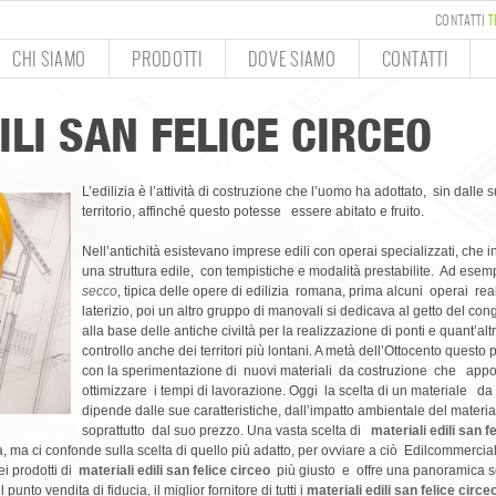
CONTATTI
T
CHI SIAMO
PRODOTTI
DOVE SIAMO
CONTATTI
ILI SAN FELICE CIRCEO
L’edilizia è l’attività di costruzione che l’uomo ha adottato, sin dalle 
territorio, affinché questo potesse essere abitato e fruito.
Nell’antichità esistevano imprese edili con operai specializzati, che i
una struttura edile, con tempistiche e modalità prestabilite. Ad esem
secco
, tipica delle opere di edilizia romana, prima alcuni operai re
laterizio, poi un altro gruppo di manovali si dedicava al getto del con
alla base delle antiche civiltà per la realizzazione di ponti e quant’al
controllo anche dei territori più lontani. A metà dell’Ottocento quest
con la sperimentazione di nuovi materiali da costruzione che appor
ottimizzare i tempi di lavorazione. Oggi la scelta di un materiale
da a
dipende dalle sue caratteristiche, dall’impatto ambientale del material
soprattutto dal suo prezzo. Una vasta scelta di
materiali edili san f
ia, ma ci confonde sulla scelta di quello più adatto, per ovviare a ciò Edilcommer
ei prodotti di
materiali edili san felice circeo
più giusto e offre una panoramica se
nto vendita di fiducia, il miglior fornitore di tutti i
materiali edili san felice circe