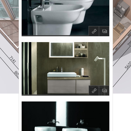
q
O
q
O