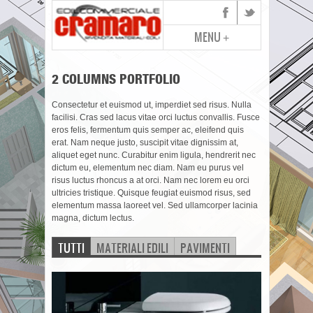
MENU
+
2 COLUMNS PORTFOLIO
Consectetur et euismod ut, imperdiet sed risus. Nulla
facilisi. Cras sed lacus vitae orci luctus convallis. Fusce
eros felis, fermentum quis semper ac, eleifend quis
erat. Nam neque justo, suscipit vitae dignissim at,
aliquet eget nunc. Curabitur enim ligula, hendrerit nec
dictum eu, elementum nec diam. Nam eu purus vel
risus luctus rhoncus a at orci. Nam nec lorem eu orci
ultricies tristique. Quisque feugiat euismod risus, sed
elementum massa laoreet vel. Sed ullamcorper lacinia
magna, dictum lectus.
TUTTI
MATERIALI EDILI
PAVIMENTI
RUBINETTERIA
SANITARI
VERNICI