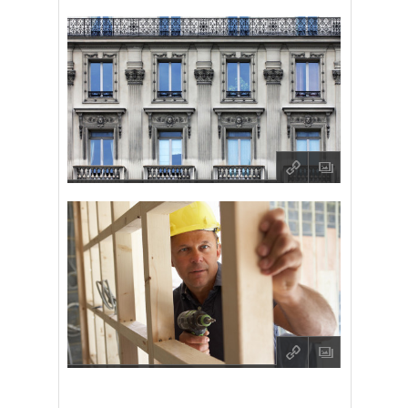
q
O
q
O